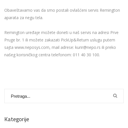
Obaveštavamo vas da smo postali ovlašćeni servis Remington
aparata za negu tela.
Remington uređaje možete doneti u naš servis na adresi Prve
Pruge br. 1 ili možete zakazati PickUp&Return uslugu putem
sajta www.neposys.com, mail adrese: kurir@nepo.rs ili preko
našeg korisničkog centra telefonom: 011 40 30 100.
Kategorije