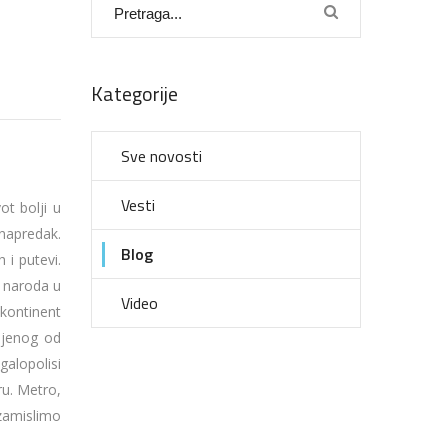
Kategorije
Sve novosti
Vesti
ot bolji u
 napredak.
Blog
 i putevi.
h naroda u
Video
 kontinent
injenog od
galopolisi
ru. Metro,
 zamislimo