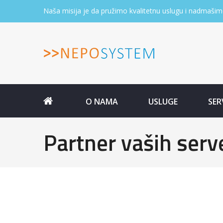
Naša misija je da pružimo kvalitetnu uslugu i nadmašim
O NAMA
USLUGE
SER
Partner vaših serve