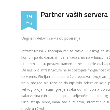
Partner vaših servera 
19
Aug
Originalni delovi i servis od poverenja
Infrastruktura – značajna reč za razvoj ljudskog druš
komuni pa do današnjih dana kada smo na vrhuncu našeg 
Stari rimljani su postavili kamen temeljac naše civilizac
Da nije bilo infrastrukture ne bi postojala mogućnost vo
to vreme, Rimljani su dosta brže prebacivali svoje armij
ne bi mogao biti razvijen da nije bilo železnice koja
velikog broja nacija, gde je svaka od njih utkala po st
(iako većina njih kuburi sa prenaseljenošću) ne bi mogli
ulice, struja, voda, kanalizacija, telefon, internet s
moderan život.