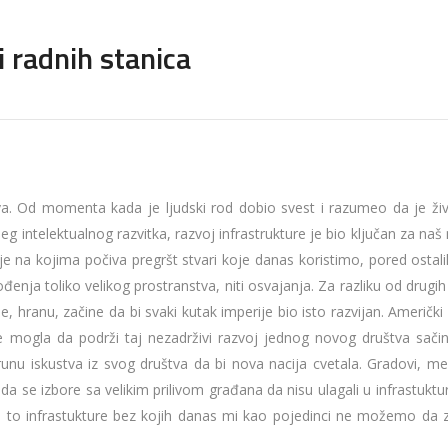
i radnih stanica
tva. Od momenta kada je ljudski rod dobio svest i razumeo da je živ
intelektualnog razvitka, razvoj infrastrukture je bio ključan za naš
ije na kojima počiva pregršt stvari koje danas koristimo, pored ostalih
đenja toliko velikog prostranstva, niti osvajanja. Za razliku od drugi
e, hranu, začine da bi svaki kutak imperije bio isto razvijan. Američki
 je mogla da podrži taj nezadrživi razvoj jednog novog društva sač
runu iskustva iz svog društva da bi nova nacija cvetala. Gradovi, me
 da se izbore sa velikim prilivom građana da nisu ulagali u infrastuktu
ve su to infrastukture bez kojih danas mi kao pojedinci ne možemo da