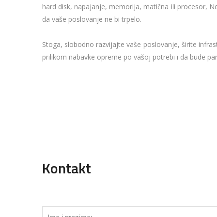
hard disk, napajanje, memorija, matična ili procesor,
da vaše poslovanje ne bi trpelo.
Stoga, slobodno razvijajte vaše poslovanje, širite inf
prilikom nabavke opreme po vašoj potrebi i da bude pa
Kontakt