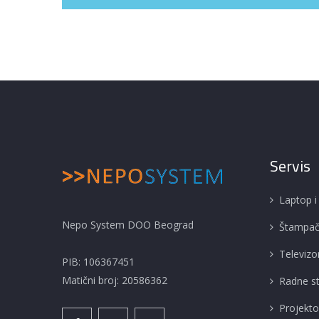
Servis
Laptop i
Nepo System DOO Beograd
Štampači 
Televizor
PIB: 106367451
Matični broj: 20586362
Radne st
Projekto