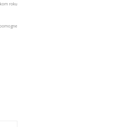
atkom roku
da pomogne