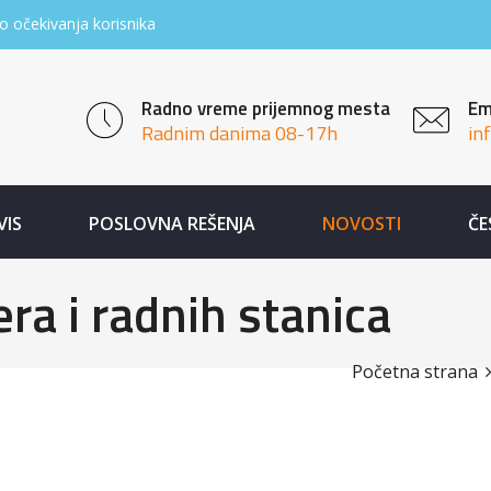
o očekivanja korisnika
Radno vreme prijemnog mesta
Em
Radnim danima 08-17h
in
VIS
POSLOVNA REŠENJA
NOVOSTI
ČE
ra i radnih stanica
Početna strana