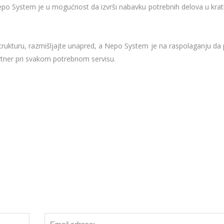
 Nepo System je u mogućnost da izvrši nabavku potrebnih delova u kr
rastrukturu, razmišljajte unapred, a Nepo System je na raspolaganju 
rtner pri svakom potrebnom servisu.