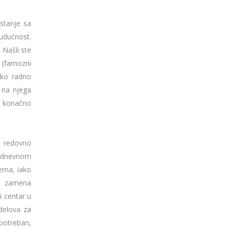
 stanje sa
budućnost.
 Našli ste
a (famozni
ako radno
i na njega
 i konačno
i redovno
kodnevnom
rema, iako
je zamena
i centar u
delova za
 potreban,