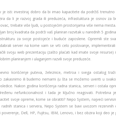
v je isti: investiraj dobro da bi imao kapacitete da podržiš trenutno
ira da li je razvoj grada ili preduzeća, infrastuktura je osnov za 
novac, trebate više ljudi, u postojećim prostorijama više nema mesta.
ljan broj kvadrata da podrži vaš planiran razvitak u narednih 5 godin
rastrukturu za svoje postojeće i buduće zaposlene. Opremili ste sv
 odabrali server na kome vam se vrti celo poslovanje, implementiral
čili svoju web prezentaciju (zašto plaćati kad imate svoje resurse)
 dobrim planiranjem i ulaganjem razvili svoje preduzeće.
evno korišćenje puteva, železnice, metroa i svega ostalog traž
lo zakasnimo ili budemo nemarni (u šta se možemo uveriti u sva
sledice. Nakon godina korišćenja radna stanica, serveri i ostala op
dređenu nefunkcionalnost i tada je ključno reagovati. Potrebna 
pacitet svoje opreme, kome se obratiti? Nepo System, najveći servisn
a radnih stanica i servera, Nepo System se bavi uvozom rezervnih 
 poverenje, Dell, HP, Fujitsu, IBM, Lenovo, i bez obzira koji deo je