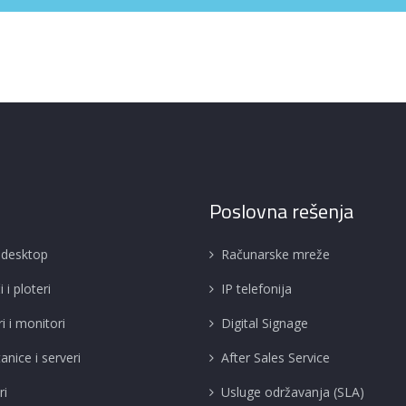
Poslovna rešenja
 desktop
Računarske mreže
i ploteri
IP telefonija
i i monitori
Digital Signage
anice i serveri
After Sales Service
ri
Usluge održavanja (SLA)